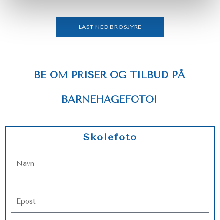
LAST NED BROSJYRE
BE OM PRISER OG TILBUD PÅ
BARNEHAGEFOTO!
Skolefoto
N
a
m
e
E
m
a