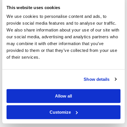
This website uses cookies
We use cookies to personalise content and ads, to
provide social media features and to analyse our traffic.
We also share information about your use of our site with
our social media, advertising and analytics partners who
may combine it with other information that you’ve
provided to them or that they’ve collected from your use
of their services.
Show details
GRUPPEBILDE
Gruppebilder fra Norsk Skolefoto er
navngitt slik at ingen går i glemmeboken.
Allow all
Vi mener at et gruppebilde har verdi nå
– og i fremtiden.
Customize