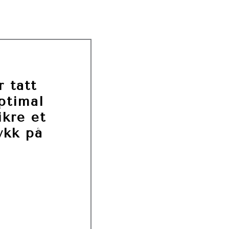
r tatt
ptimal
ikre et
ykk på