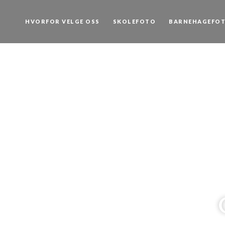
Hopp
rett
HVORFOR VELGE OSS
SKOLEFOTO
BARNEHAGEFO
til
innholdet