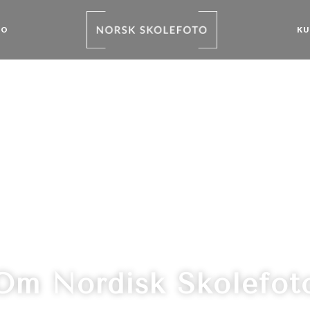
TO
KU
Om Nordisk Skolefot